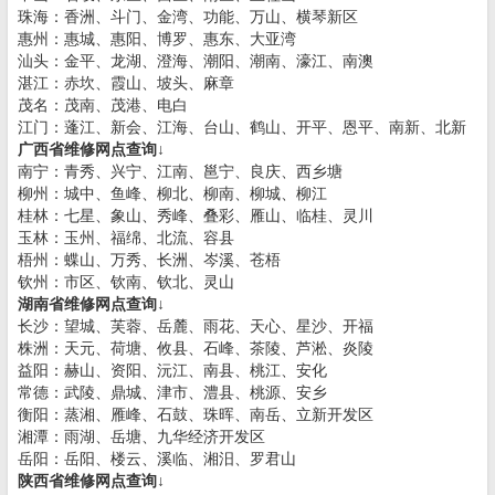
珠海：香洲、斗门、金湾、功能、万山、横琴新区
惠州：惠城、惠阳、博罗、惠东、大亚湾
汕头：金平、龙湖、澄海、潮阳、潮南、濠江、南澳
湛江：赤坎、霞山、坡头、麻章
茂名：茂南、茂港、电白
江门：蓬江、新会、江海、台山、鹤山、开平、恩平、南新、北新
广西省维修网点查询↓
南宁：青秀、兴宁、江南、邕宁、良庆、西乡塘
柳州：城中、鱼峰、柳北、柳南、柳城、柳江
桂林：七星、象山、秀峰、叠彩、雁山、临桂、灵川
玉林：玉州、福绵、北流、容县
梧州：蝶山、万秀、长洲、岑溪、苍梧
钦州：市区、钦南、钦北、灵山
湖南省维修网点查询↓
长沙：望城、芙蓉、岳麓、雨花、天心、星沙、开福
株洲：天元、荷塘、攸县、石峰、茶陵、芦淞、炎陵
益阳：赫山、资阳、沅江、南县、桃江、安化
常德：武陵、鼎城、津市、澧县、桃源、安乡
衡阳：蒸湘、雁峰、石鼓、珠晖、南岳、立新开发区
湘潭：雨湖、岳塘、九华经济开发区
岳阳：岳阳、楼云、溪临、湘汨、罗君山
陕西省维修网点查询↓