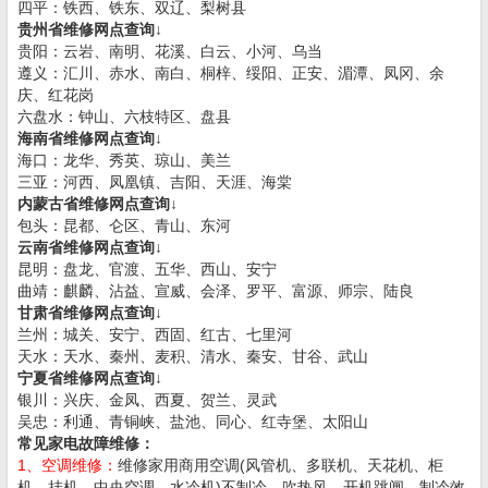
四平：铁西、铁东、双辽、梨树县
贵州省维修网点查询↓
贵阳：云岩、南明、花溪、白云、小河、乌当
遵义：汇川、赤水、南白、桐梓、绥阳、正安、湄潭、凤冈、余
庆、红花岗
六盘水：钟山、六枝特区、盘县
海南省维修网点查询↓
海口：龙华、秀英、琼山、美兰
三亚：河西、凤凰镇、吉阳、天涯、海棠
内蒙古省维修网点查询↓
包头：昆都、仑区、青山、东河
云南省维修网点查询↓
昆明：盘龙、官渡、五华、西山、安宁
曲靖：麒麟、沾益、宣威、会泽、罗平、富源、师宗、陆良
甘肃省维修网点查询↓
兰州：城关、安宁、西固、红古、七里河
天水：天水、秦州、麦积、清水、秦安、甘谷、武山
宁夏省维修网点查询↓
银川：兴庆、金凤、西夏、贺兰、灵武
吴忠：利通、青铜峡、盐池、同心、红寺堡、太阳山
常见家电故障维修：
1、空调维修：
维修家用商用空调(风管机、多联机、天花机、柜
机、挂机、中央空调、水冷机)不制冷、吹热风、开机跳闸、制冷效