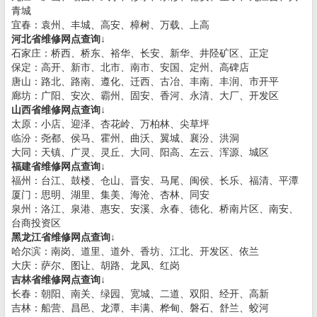
青城
宜春：袁州、丰城、高安、樟树、万载、上高
河北省维修网点查询↓
石家庄：桥西、桥东、裕华、长安、新华、井陉矿区、正定
保定：高开、新市、北市、南市、安国、定州、高碑店
唐山：路北、路南、遵化、迁西、古冶、丰南、丰润、市开平
廊坊：广阳、安次、霸州、固安、香河、永清、大厂、开发区
山西省维修网点查询↓
太原：小店、迎泽、杏花岭、万柏林、尖草坪
临汾：尧都、侯马、霍州、曲沃、翼城、襄汾、洪洞
大同：天镇、广灵、灵丘、大同、阳高、左云、浑源、城区
福建省维修网点查询↓
福州：台江、鼓楼、仓山、晋安、马尾、闽侯、长乐、福清、平潭
厦门：思明、湖里、集美、海沧、杏林、同安
泉州：洛江、泉港、惠安、安溪、永春、德化、桥南片区、南安、
台商投资区
黑龙江省维修网点查询↓
哈尔滨：南岗、道里、道外、香坊、江北、开发区、依兰
大庆：萨尔、图让、胡路、龙凤、红岗
吉林省维修网点查询↓
长春：朝阳、南关、绿园、宽城、二道、双阳、经开、高新
吉林：船营、昌邑、龙潭、丰满、桦甸、磐石、舒兰、蛟河