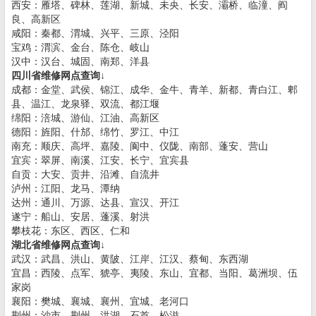
西安：雁塔、碑林、莲湖、新城、未央、长安、灞桥、临潼、阎
良、高新区
咸阳：秦都、渭城、兴平、三原、泾阳
宝鸡：渭滨、金台、陈仓、岐山
汉中：汉台、城固、南郑、洋县
四川省维修网点查询↓
成都：金堂、武侯、锦江、成华、金牛、青羊、新都、青白江、郫
县、温江、龙泉驿、双流、都江堰
绵阳：涪城、游仙、江油、高新区
德阳：旌阳、什邡、绵竹、罗江、中江
南充：顺庆、高坪、嘉陵、阆中、仪陇、南部、蓬安、营山
宜宾：翠屏、南溪、江安、长宁、宜宾县
自贡：大安、贡井、沿滩、自流井
泸州：江阳、龙马、潭纳
达州：通川、万源、达县、宣汉、开江
遂宁：船山、安居、蓬溪、射洪
攀枝花：东区、西区、仁和
湖北省维修网点查询↓
武汉：武昌、洪山、黄陂、江岸、江汉、蔡甸、东西湖
宜昌：西陵、点军、猇亭、夷陵、东山、宜都、当阳、葛洲坝、伍
家岗
襄阳：樊城、襄城、襄州、宜城、老河口
荆州：沙市、荆州、洪湖、石首、松滋