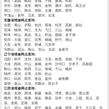
商丘：梁园、睢阳、永城、宁陵、虞城、民权
开封：鼓楼、龙亭、顺河、金明、通许、尉氏、禹王台
周口：川汇、商水、淮阳、太康、鹿邑、西华
平顶山：新华、卫东、湛河、石龙
安徽省维修网点查询↓
合肥：蜀山、庐阳、包河、瑶海、经开、高新、新站
芜湖：镜湖、鸠江、无为、弋江、三山、南陵
蚌埠：蚌山、禹会、淮上、怀远、固镇、龙子湖
安庆：大观、迎江、宜秀、桐城、怀宁、潜山
六安：金安、裕安、舒城、六安市
马鞍山：花山、雨山、含山、当涂、金家庄
辽宁省维修网点查询↓
沈阳：和平、沈河、皇姑、大东、铁西、东陵、于洪
大连：西岗、中山、旅顺、金州、沙河口、甘井子、高新园
鞍山：铁东、铁西、立山、海城、千山、岫岩
锦州：凌河、古塔、太和、松山
营口：站前、西市、老边、盖州、、鲅鱼圈
盘锦：盘山、大洼、兴隆台、双台子
江西省维修网点查询↓
南昌：东湖、西湖、新建、南昌、湾里、青山湖、青云谱
赣州：章贡、南康、瑞金、赣县、信丰、大余、上犹、崇义、安
远、龙南、定南、全南
九江：庐山、瑞昌、武宁、修水、永修、德安、星子、九江县、共