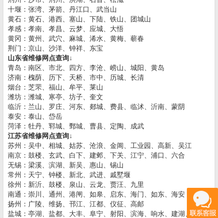
十堰：张湾、茅箭、丹江口、武当山
黄石：黄石、港西、塞山、下陆、铁山、团城山
孝感：孝南、孝昌、云梦、应城、大悟
黄冈：黄州、武穴、麻城、浠水、黄梅、蕲春
荆门：京山、沙洋、钟祥、东宝
山东省维修网点查询↓
青岛：南区、市北、四方、李沧、崂山、城阳、黄岛
济南：槐荫、历下、天桥、市中、历城、长清
烟台：芝罘、福山、牟平、莱山
潍坊：潍城、寒亭、坊子、奎文
临沂：兰山、罗庄、河东、郯城、费县、临沭、沂南、蒙阴
泰安：泰山、岱岳
菏泽：牡丹、郓城、鄄城、曹县、定陶、成武
江苏省维修网点查询↓
苏州：吴中、相城、姑苏、沧浪、金阊、工业园、高新、吴江
南京：鼓楼、玄武、白下、建邺、下关、江宁、浦口、六合
无锡：梁溪、滨湖、新吴、惠山、锡山
常州：天宁、钟楼、新北、武进、戚墅堰
徐州：新沂、鼓楼、泉山、云龙、贾汪、九里
南通：崇川、通州、港闸、如皋、启东、海门、如东、海安
扬州：广陵、维扬、邗江、江都、仪征、高邮
盐城：亭湖、盐都、大丰、阜宁、射阳、滨海、响水、建湖、东台