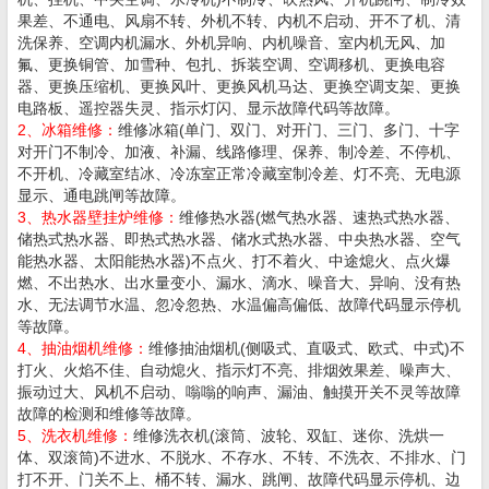
果差、不通电、风扇不转、外机不转、内机不启动、开不了机、清
洗保养、空调内机漏水、外机异响、内机噪音、室内机无风、加
氟、更换铜管、加雪种、包扎、拆装空调、空调移机、更换电容
器、更换压缩机、更换风叶、更换风机马达、更换空调支架、更换
电路板、遥控器失灵、指示灯闪、显示故障代码等故障。
2、冰箱维修：
维修冰箱(单门、双门、对开门、三门、多门、十字
对开门不制冷、加液、补漏、线路修理、保养、制冷差、不停机、
不开机、冷藏室结冰、冷冻室正常冷藏室制冷差、灯不亮、无电源
显示、通电跳闸等故障。
3、热水器壁挂炉维修：
维修热水器(燃气热水器、速热式热水器、
储热式热水器、即热式热水器、储水式热水器、中央热水器、空气
能热水器、太阳能热水器)不点火、打不着火、中途熄火、点火爆
燃、不出热水、出水量变小、漏水、滴水、噪音大、异响、没有热
水、无法调节水温、忽冷忽热、水温偏高偏低、故障代码显示停机
等故障。
4、抽油烟机维修：
维修抽油烟机(侧吸式、直吸式、欧式、中式)不
打火、火焰不佳、自动熄火、指示灯不亮、排烟效果差、噪声大、
振动过大、风机不启动、嗡嗡的响声、漏油、触摸开关不灵等故障
故障的检测和维修等故障。
5、洗衣机维修：
维修洗衣机(滚筒、波轮、双缸、迷你、洗烘一
体、双滚筒)不进水、不脱水、不存水、不转、不洗衣、不排水、门
打不开、门关不上、桶不转、漏水、跳闸、故障代码显示停机、边