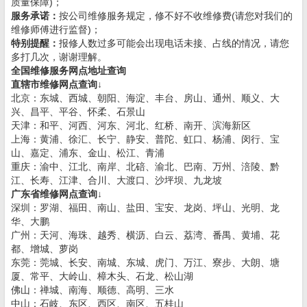
质量保障)；
服务承诺：
按公司维修服务规定，修不好不收维修费(请您对我们的
维修师傅进行监督)；
特别提醒：
报修人数过多可能会出现电话未接、占线的情况，请您
多打几次，谢谢理解。
全国维修服务网点地址查询
直辖市维修网点查询↓
北京：东城、西城、朝阳、海淀、丰台、房山、通州、顺义、大
兴、昌平、平谷、怀柔、石景山
天津：和平、河西、河东、河北、红桥、南开、滨海新区
上海：黄浦、徐汇、长宁、静安、普陀、虹口、杨浦、闵行、宝
山、嘉定、浦东、金山、松江、青浦
重庆：渝中、江北、南岸、北碚、渝北、巴南、万州、涪陵、黔
江、长寿、江津、合川、大渡口、沙坪坝、九龙坡
广东省维修网点查询↓
深圳：罗湖、福田、南山、盐田、宝安、龙岗、坪山、光明、龙
华、大鹏
广州：天河、海珠、越秀、横沥、白云、荔湾、番禺、黄埔、花
都、增城、萝岗
东莞：莞城、长安、南城、东城、虎门、万江、寮步、大朗、塘
厦、常平、大岭山、樟木头、石龙、松山湖
佛山：禅城、南海、顺德、高明、三水
中山：石岐、东区、西区、南区、五桂山