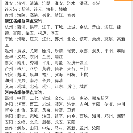
淮安：清河、清浦、淮阴、淮安、涟水、洪泽、金湖
连云港：新浦、连云、海州、赣榆
泰州：海陵、高港、兴化、靖江、泰兴
浙江省维修网点查询↓
杭州：西湖、拱墅、江干、下城、上城、余杭、萧山、滨江、建
德、富阳、临安、桐庐、淳安
宁波：海曙、江东、江北、鄞州、北仑、镇海、余姚、慈溪、高新
区
温州：鹿城、龙湾、瓯海、乐清、瑞安、永嘉、洞头、平阳、泰顺
金华：义乌、东阳、兰溪、浦江
嘉兴：南湖、秀洲、平湖、海盐、经济开发区
台州：椒江、路桥、黄岩、仙居、天台、三门
绍兴：越城、镜湖、袍江、滨海、柯桥、上虞
湖州：吴兴、南浔、长兴、德清
义乌：稠城、北苑、稠江、江东、后宅、城西
河南省维修网点查询↓
郑州：中原、二七、管城、金水、上街、惠济、郑东新区
洛阳：涧西、西工、老城、瀍河、洛龙、吉利、宜阳、伊滨、伊川
新乡：红旗、卫滨、凤泉、牧野、卫辉
南阳：卧龙、宛城、油田、镇平、内乡、西峡、淅川、邓州、新野
安阳：文峰、北关、殷都、龙安、安阳
焦作：解放、山阳、中站、马村、高新、孟州、沁阳