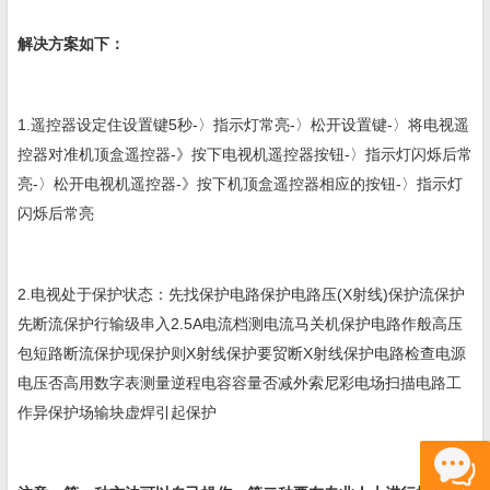
解决方案如下：
1.遥控器设定住设置键5秒-〉指示灯常亮-〉松开设置键-〉将电视遥
控器对准机顶盒遥控器-》按下电视机遥控器按钮-〉指示灯闪烁后常
亮-〉松开电视机遥控器-》按下机顶盒遥控器相应的按钮-〉指示灯
闪烁后常亮
2.电视处于保护状态：先找保护电路保护电路压(X射线)保护流保护
先断流保护行输级串入2.5A电流档测电流马关机保护电路作般高压
包短路断流保护现保护则X射线保护要贸断X射线保护电路检查电源
电压否高用数字表测量逆程电容容量否减外索尼彩电场扫描电路工
作异保护场输块虚焊引起保护